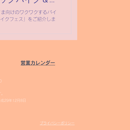
ックバイク＆モ
体験しよう！
さま向けのワクワクするバイ
sバイクフェス」をご紹介しま
営業カレンダー
0
す。
成29年12月8日
プライバシーポリシー