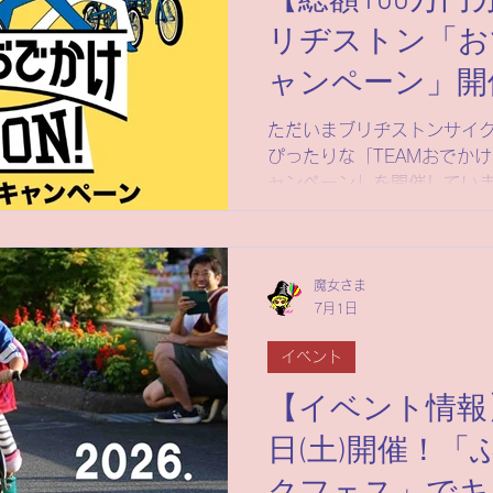
【総額100万
リヂストン「お
ャンペーン」開
ただいまブリヂストンサイ
ぴったりな「TEAMおでかけR
ャンペーン」を開催しています！ ブリヂスト
「TEAMおでかけRIDE O
ン」開催中！期間中に対象
入のうえ、WEBから応募い
魔女さま
円分のAmazonギフトカー
7月1日
イベント
【イベント情報】
日(土)開催！「ふ