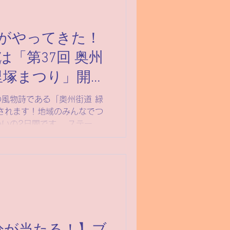
がやってきた！
日)は「第37回 奥州
里塚まつり」開
風物詩である「奥州街道 緑
されます！地域のみんなでつ
いの2日間です。 ステージ
大喜びの縁日コーナーなど、
し！ぜひご家族・ご友人とお
来てくださいね。