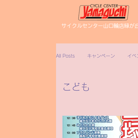
サイクルセンター山口輪店緑が
All Posts
キャンペーン
イベ
新車・中古車
試乗車
こども
ロイヤルエンフィールド
ブ
ホンダ
修理・整備
ダ