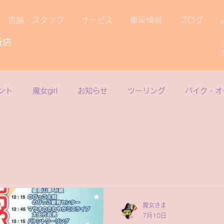
店舗・スタッフ
サービス
車両情報
ブログ
丘店
ント
魔女girl
お知らせ
ツーリング
バイク・オ
オフロード
サイクリング
スクール
電動アシスト自
リヂストンサイクル
旅
点検
ヤマハ
原付一種
魔女さま
ートフリーク
こども
スズキ
電動スクーター
7月10日