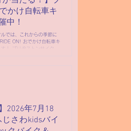
円分が当たる！】ブ
でかけ自転車キ
催中！
クルでは、これからの季節に
IDE ON! おでかけ自転車キ
ンサイクル
N! おでかけ自転車キャンペー
のブリヂストン自転車をご購
ただくと、抽選で総額100万
ドが当たる大チャンスです！
2026年7月18
じさわkidsバイ