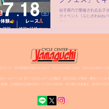
クフェス」でキ
トクロスVRを
岩手県内で開催されるお子
クイベント「ふじさわkid
す！
20-0117 岩手県盛岡市緑が丘3-9-3 TEL019-662-1250 FAX 019-662-120
のホームページは【サイクルセンター山口輪店 緑が丘店】が管理・運営していま
秀輝 古物商許可証番号第211010001099号 岩手県公安委員会 取得年月日平