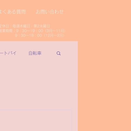
よくある質問
お問い合わせ
定休日：毎週木曜日・第2水曜日
​営業時間：9：30～19：00（3月～11月）
​ 9：30～18：00（12月～2月）
ートバイ
自転車
転車
パナソニック
除雪機・汎用品