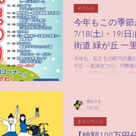
イベント
今年もこの季節
7/18(土)・19(
街道 緑が丘 一
催！
今年も、私たちの町内の夏の
が丘 一里塚まつり」が開催
くる、笑顔あふれる大にぎわ
イベントや、子どもたちが
ワクワクする催しが目白押
誘い合わせのうえ、遊びに
魔女さま
7月7日
キャンペーン