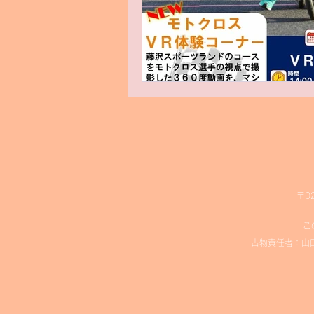
〒0
こ
古物責任者：山口